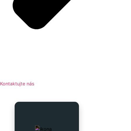
Kontaktujte nás
Potrebujete spoľahlivú a
rýchlu prepravu tovaru do
3.5 tony v rámci celej SR?