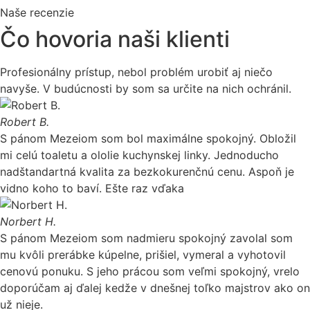
Naše recenzie
Čo hovoria naši klienti
Profesionálny prístup, nebol problém urobiť aj niečo
navyše. V budúcnosti by som sa určite na nich ochránil.
Robert B.
S pánom Mezeiom som bol maximálne spokojný. Obložil
mi celú toaletu a ololie kuchynskej linky. Jednoducho
nadštandartná kvalita za bezkokurenčnú cenu. Aspoň je
vidno koho to baví. Ešte raz vďaka
Norbert H.
S pánom Mezeiom som nadmieru spokojný zavolal som
mu kvôli prerábke kúpelne, prišiel, vymeral a vyhotovil
cenovú ponuku. S jeho prácou som veľmi spokojný, vrelo
doporúčam aj ďalej kedže v dnešnej toľko majstrov ako on
už nieje.