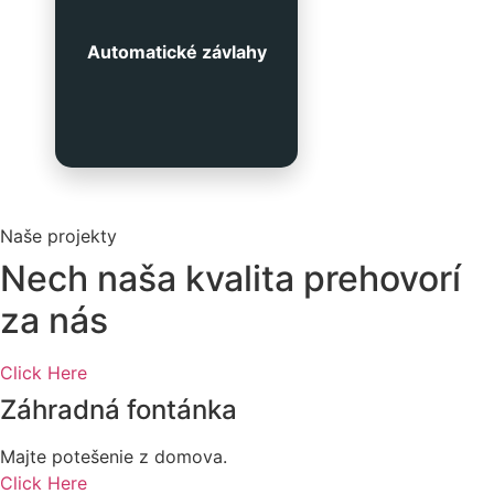
krásnej a zdravej zeleni
počas celého roka. Naše
systémy vám ušetria čas,
Automatické závlahy
vodu aj energiu, pričom
zabezpečia rovnomerné
zavlažovanie presne tam,
kde je to potrebné.
Naše projekty
Nech naša kvalita prehovorí
za nás
Click Here
Záhradná fontánka
Majte potešenie z domova.
Click Here